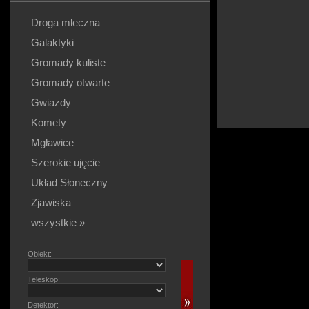
Droga mleczna
Galaktyki
Gromady kuliste
Gromady otwarte
Gwiazdy
Komety
Mgławice
Szerokie ujęcie
Układ Słoneczny
Zjawiska
wszystkie »
Obiekt:
Teleskop:
Detektor: