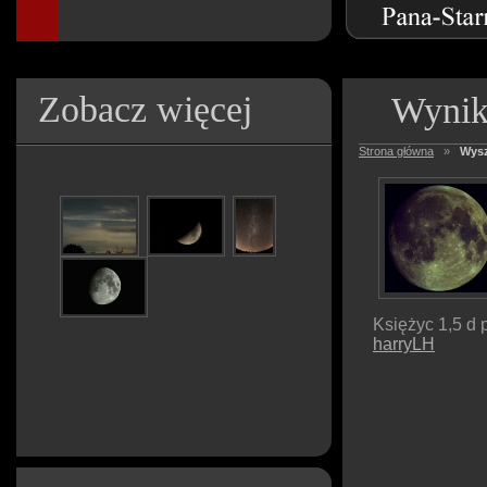
Zobacz więcej
Wynik
Strona główna
»
Wysz
Księżyc 1,5 d 
harryLH