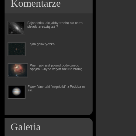
Komentarze
Fajna fotka, ale jakby trochę nie ostra,
plejady zresztą też ?
Fajna galaktyczka
Wiem jaki jest powód podwójnego
spajka. Chyba w tym roku to zrobię
Fajny fajny taki "mięciutki" :) Podoba mi
się.
Galeria