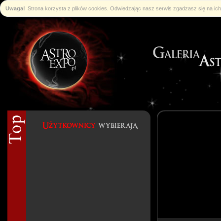
Uwaga!
Strona korzysta z plików cookies. Odwiedzając nasz serwis zgadzasz się na i