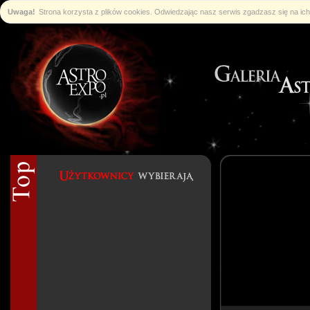
Uwaga!
Strona korzysta z plików cookies. Odwiedzając nasz serwis zgadzasz się na i