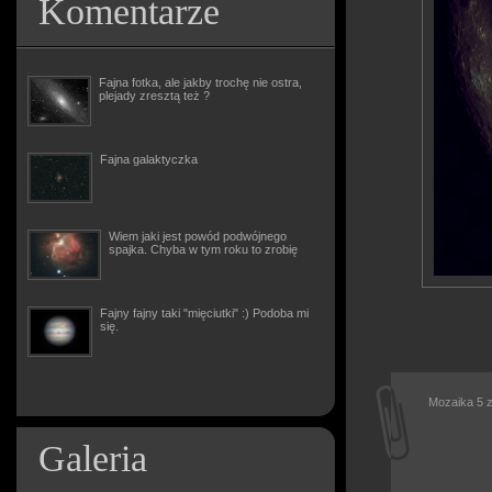
Komentarze
Fajna fotka, ale jakby trochę nie ostra,
plejady zresztą też ?
Fajna galaktyczka
Wiem jaki jest powód podwójnego
spajka. Chyba w tym roku to zrobię
Fajny fajny taki "mięciutki" :) Podoba mi
się.
Mozaika 5 z
Galeria