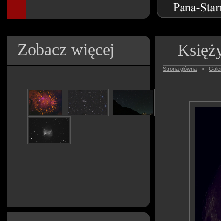
Zobacz więcej
Księży
Strona główna
»
Galer