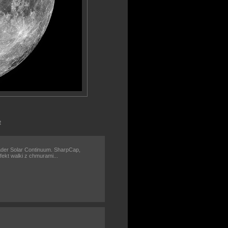
e
der Solar Continuum. SharpCap,
fekt walki z chmurami...