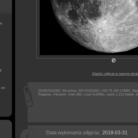
a,
ię
Otwórz zdjęcie w nowym okni
a mi
201803310302, Września, SW R102/500, LXD-75, ASI 178MC, Baa
Registax, Fitswork. Gain 260, t.exp~0,0096s, stack z 212 klatek. E
Data wykonania zdjęcia:
2018-03-31