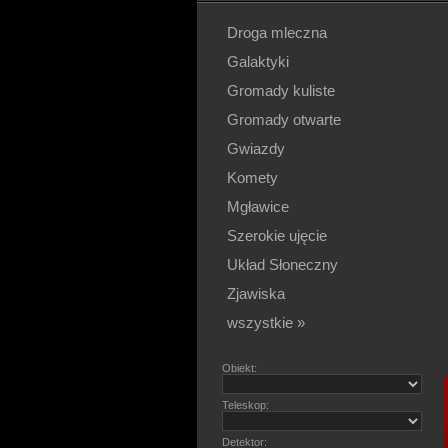
Droga mleczna
Galaktyki
Gromady kuliste
Gromady otwarte
Gwiazdy
Komety
Mgławice
Szerokie ujęcie
Układ Słoneczny
Zjawiska
wszystkie »
Obiekt:
Teleskop:
Detektor: