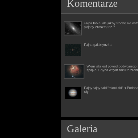
Komentarze
Fajna fotka, ale jakby trochę nie ostr
plejady zresztą też ?
Fajna galaktyczka
Wiem jaki jest powód podwójnego
spajka. Chyba w tym roku to zrob
Fajny fajny taki "mięciutki" :) Podob
się.
Galeria