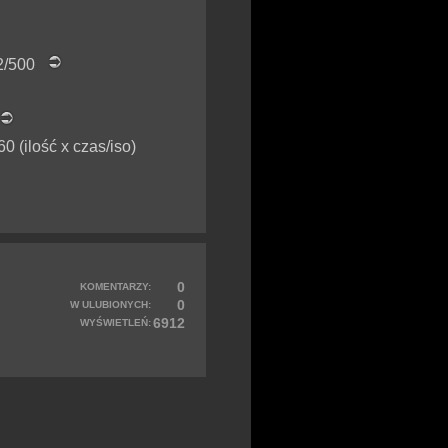
02/500
0 (ilość x czas/iso)
0
KOMENTARZY:
0
W ULUBIONYCH:
6912
WYŚWIETLEŃ: