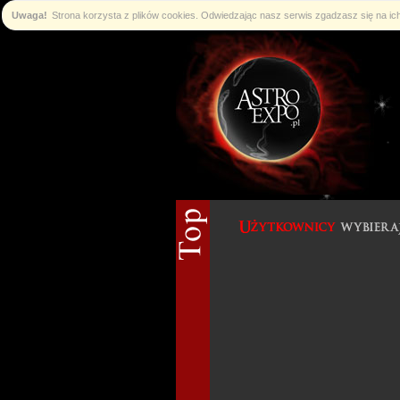
Uwaga!
Strona korzysta z plików cookies. Odwiedzając nasz serwis zgadzasz się na i