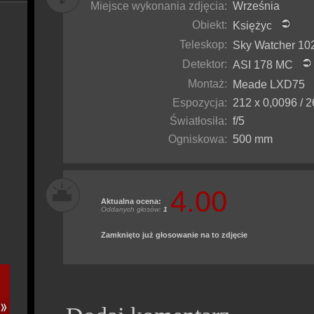
Miejsce wykonania zdjęcia:
Września
Obiekt:
Księżyc
Teleskop:
Sky Watcher 1
Detektor:
ASI 178 MC
Montaż:
Meade LXD75
Espozycja:
212 x 0,0096 / 26
Światłosiła:
f/5
Ogniskowa:
500 mm
4.00
Aktualna ocena:
Oddanych głosów:
1
Zamknięto już głosowanie na to zdjęcie