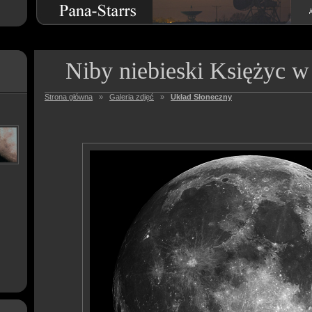
Niby niebieski Księżyc w c
Strona główna
»
Galeria zdjęć
»
Układ Słoneczny