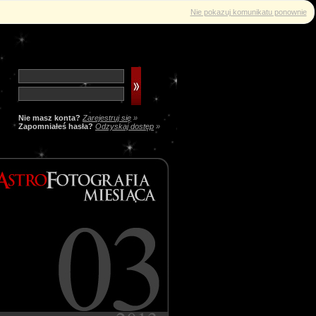
Nie pokazuj komunikatu ponownie
Nie masz konta?
Zarejestruj się
»
Zapomniałeś hasła?
Odzyskaj dostęp
»