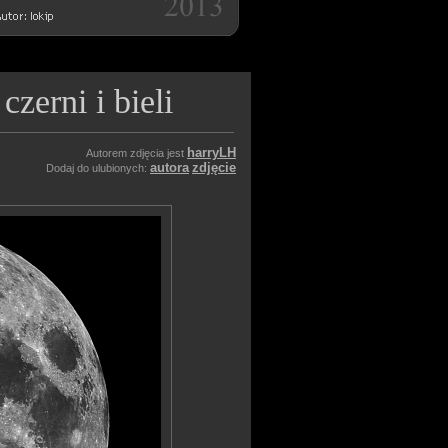
zerni i bieli
harryLH
Autorem zdjęcia jest
autora
zdjęcie
Dodaj do ulubionych: