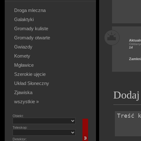
Droga mleczna
Galaktyki
Gromady kuliste
Gromady otwarte
Aktual
Oddanyc
Gwiazdy
14
Komety
Zamkni
Mgławice
Szerokie ujęcie
Układ Słoneczny
Dodaj
Zjawiska
wszystkie »
Obiekt:
Teleskop:
Detektor: