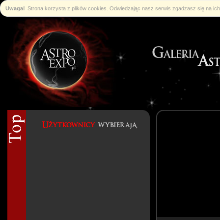
Uwaga!
Strona korzysta z plików cookies. Odwiedzając nasz serwis zgadzasz się na i