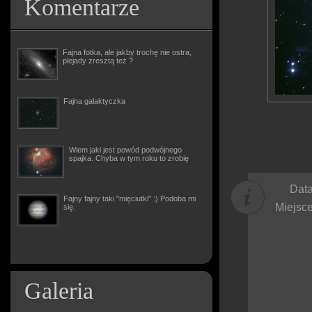
Komentarze
Fajna fotka, ale jakby trochę nie ostra,
plejady zresztą też ?
Fajna galaktyczka
Wiem jaki jest powód podwójnego
spajka. Chyba w tym roku to zrobię
Data
Fajny fajny taki "mięciutki" :) Podoba mi
Miejsce
się.
Galeria