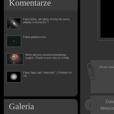
Komentarze
Fajna fotka, ale jakby trochę nie ostra,
plejady zresztą też ?
Fajna galaktyczka
Wiem jaki jest powód podwójnego
spajka. Chyba w tym roku to zrobię
Okular Supe
Fajny fajny taki "mięciutki" :) Podoba mi
się.
Data
Galeria
Miejsce