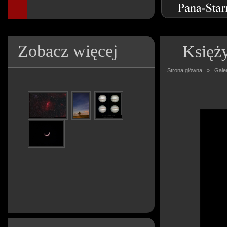
Zobacz więcej
Księż
Strona główna
»
Galer