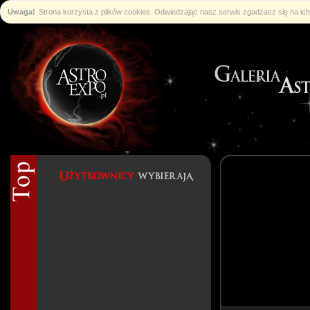
Uwaga!
Strona korzysta z plików cookies. Odwiedzając nasz serwis zgadzasz się na i