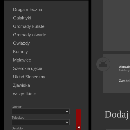
Droga mleczna
Galaktyki
Gromady kuliste
Gromady otwarte
Gwiazdy
Komety
Mgławice
Aktual
Szerokie ujęcie
Oddany
Układ Słoneczny
Zamkni
Zjawiska
wszystkie »
Obiekt:
Dodaj
Teleskop:
Detektor: