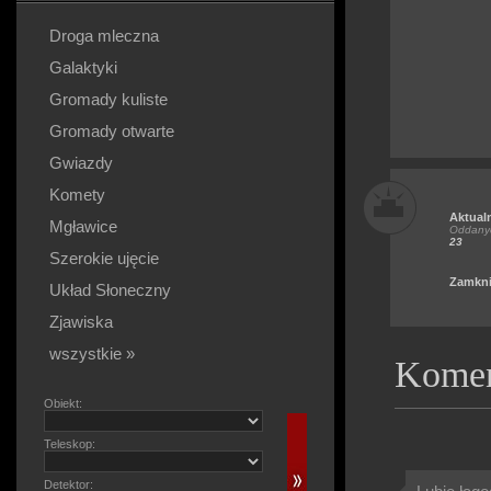
Droga mleczna
Galaktyki
Gromady kuliste
Gromady otwarte
Gwiazdy
Komety
Aktual
Mgławice
Oddanyc
23
Szerokie ujęcie
Zamkni
Układ Słoneczny
Zjawiska
wszystkie »
Komen
Obiekt:
Teleskop:
Detektor: