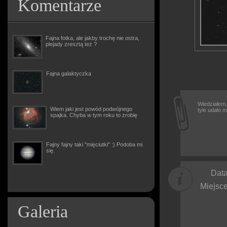
Komentarze
Fajna fotka, ale jakby trochę nie ostra,
plejady zresztą też ?
Fajna galaktyczka
Wiedziałem,
Wiem jaki jest powód podwójnego
tyle udało m
spajka. Chyba w tym roku to zrobię
Fajny fajny taki "mięciutki" :) Podoba mi
się.
Data
Miejsce
Galeria