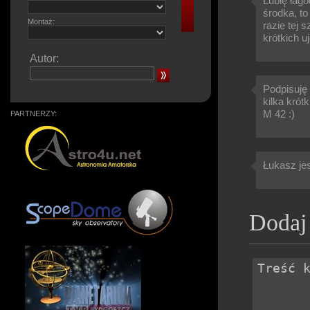
Lubię łago
środka, to
Montaż:
razie tej 
krótkich u
Autor:
Podpisuję 
kilka krót
M 42 :)
PARTNERZY:
Łukasz jes
Dodaj