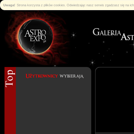
Uwaga!
Strona korzysta z plików cookies. Odwiedzając nasz serwis zgadzasz się na i