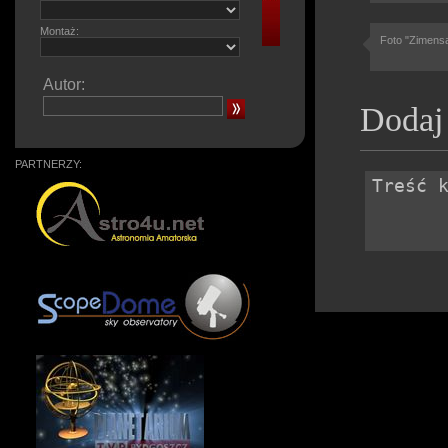
Montaż:
Foto "Zimens
Autor:
Dodaj
PARTNERZY: