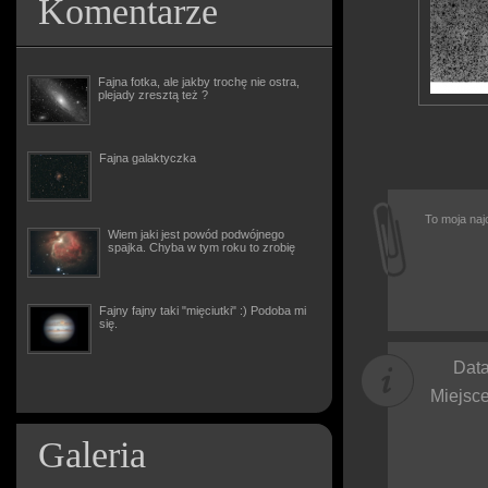
Komentarze
Fajna fotka, ale jakby trochę nie ostra,
plejady zresztą też ?
Fajna galaktyczka
To moja naj
Wiem jaki jest powód podwójnego
spajka. Chyba w tym roku to zrobię
Fajny fajny taki "mięciutki" :) Podoba mi
się.
Data
Miejsce
Galeria