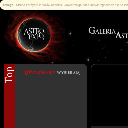
Uwaga!
Strona korzysta z plików cookies. Odwiedzając nasz serwis zgadzasz się na i