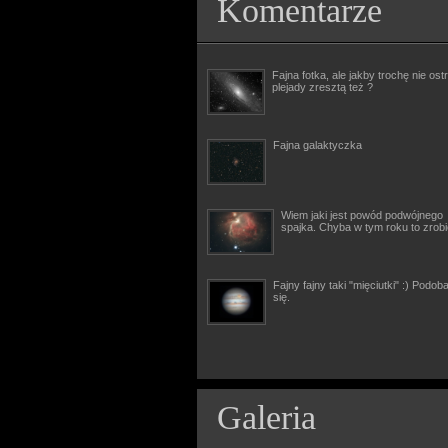
Komentarze
Fajna fotka, ale jakby trochę nie ostr
plejady zresztą też ?
Fajna galaktyczka
Wiem jaki jest powód podwójnego
spajka. Chyba w tym roku to zrob
Fajny fajny taki "mięciutki" :) Podob
się.
Galeria