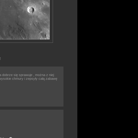
e
dobrze się sprawuje , można z niej
ę wysokie chmury i zepsyły całą zabawę