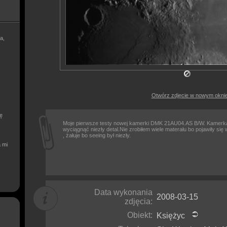
a,
Otwórz zdjęcie w nowym okni
ię
Moje pierwsze testy nowej kamerki DMK 21AU04.AS B/W. Kamerka 
wyciągnąć niezły detal.Nie zrobiłem wiele materału bo pojawiły si
, żałuje bo seeing był niezły.
a mi
Data wykonania
2008-03-15
zdjęcia:
Obiekt:
Księżyc