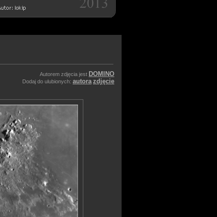
DOMINO
Autorem zdjęcia jest
autora
zdjęcie
Dodaj do ulubionych: