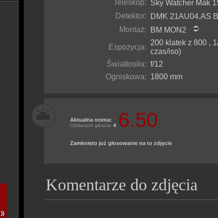
Teleskop:
Sky Watcher Mak
Detektor:
DMK 21AU04.AS
Montaż:
BM MON2
200 klatek z 800 , 1
Espozycja:
czas/iso)
Światłosiła:
f/12
Ogniskowa:
1800 mm
6.50
Aktualna ocena:
Oddanych głosów:
6
Zamknięto już głosowanie na to zdjęcie
Komentarze do zdjęcia