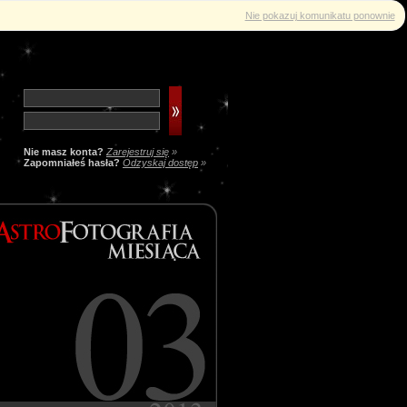
Nie pokazuj komunikatu ponownie
Nie masz konta?
Zarejestruj się
»
Zapomniałeś hasła?
Odzyskaj dostęp
»