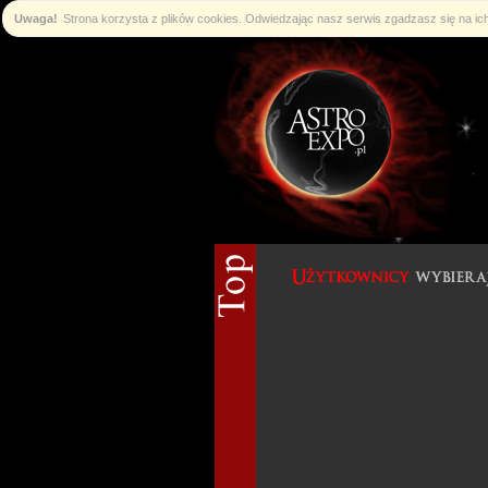
Uwaga!
Strona korzysta z plików cookies. Odwiedzając nasz serwis zgadzasz się na i