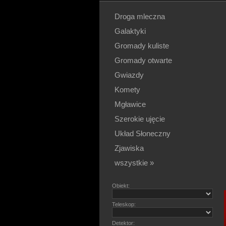
Droga mleczna
Galaktyki
Gromady kuliste
Gromady otwarte
Gwiazdy
Komety
Mgławice
Szerokie ujęcie
Układ Słoneczny
Zjawiska
wszystkie »
Obiekt:
Teleskop:
Detektor: