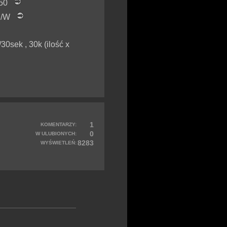
 150
 B/W
/30sek , 30k (ilość x
1
KOMENTARZY:
0
W ULUBIONYCH:
8283
WYŚWIETLEŃ: