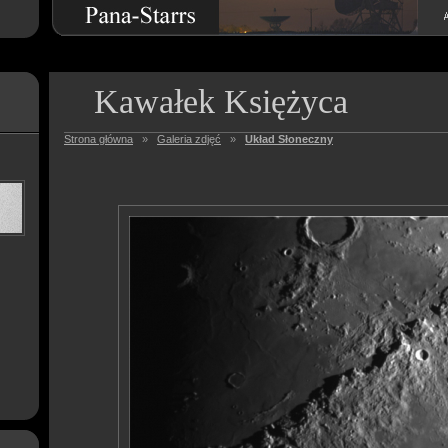
Kawałek Księżyca
Strona główna
»
Galeria zdjęć
»
Układ Słoneczny